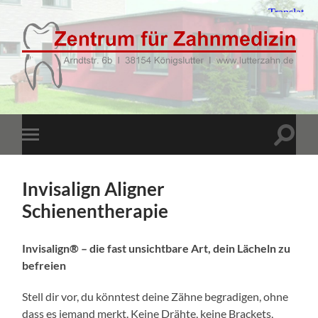
Lutterzahn
GmbH
-
Zentrum
für
Suchfe
Mobile-
Zahnmedizin
ein-/a
Menü
-
ein-/ausblenden
Arndtstr.
6b
Invisalign Aligner
-
38154
Schienentherapie
Königslutter
-
05353
46
Invisalign® – die fast unsichtbare Art, dein Lächeln zu
00
befreien
-
anmeldung@lutterzahn.de
Stell dir vor, du könntest deine Zähne begradigen, ohne
dass es jemand merkt. Keine Drähte, keine Brackets,