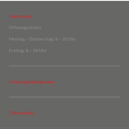
Schiene.
komfortable Alternative zur klassischen
4. Ergebnis genießen:
Schritt für Schritt entsteht
Zahnspange – perfekt für alle, die ein schönes
dein neues Lächeln.
Impressum
Lächeln wollen, ohne dass die Welt beim Weg
dorthin zuschaut.
Öffnungszeiten
Montag – Donnerstag: 8 – 20 Uhr
Freitag: 8 – 18 Uhr
Nutzungsbedingungen
Datenschutz