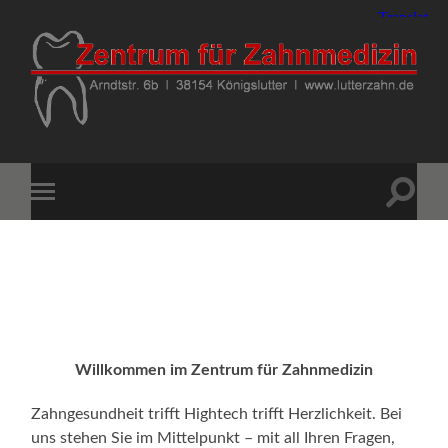
Lutterzahn
GmbH
-
Zentrum
für
Suchfe
Mobile-
Zahnmedizin
ein-/a
Menü
-
ein-/ausblenden
Arndtstr.
6b
-
38154
Königslutter
-
05353
46
00
Willkommen im Zentrum für Zahnmedizin
-
anmeldung@lutterzahn.de
Zahngesundheit trifft Hightech trifft Herzlichkeit. Bei
uns stehen Sie im Mittelpunkt – mit all Ihren Fragen,